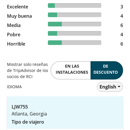
13.04% reviewed Excelente
Excelente
3 reviews
3
17.39% reviewed Muy buena
Muy buena
4 reviews
4
26.09% reviewed Media
Media
6 reviews
6
17.39% reviewed Pobre
Pobre
4 reviews
4
26.09% reviewed Horrible
Horrible
6 reviews
6
Mostrar solo reseñas
EN LAS
DE
de TripAdvisor de los
INSTALACIONES
DESCUENTO
socios de RCI
English
IDIOMA
LJW755
Atlanta, Georgia
Tipo de viajero