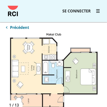
Passer
SE CONNECTER
au
contenu
principal
Précédent
1
/
13