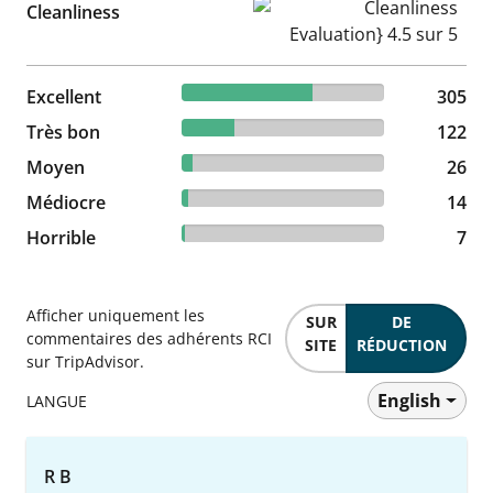
Cleanliness Evaluation} 4.5 s
Cleanliness
64.35% reviewed Excellent
Excellent
305 reviews
305
25.74% reviewed Très bon
Très bon
122 reviews
122
5.49% reviewed Moyen
Moyen
26 reviews
26
2.95% reviewed Médiocre
Médiocre
14 reviews
14
1.48% reviewed Horrible
Horrible
7 reviews
7
Afficher uniquement les
SUR
DE
commentaires des adhérents RCI
SITE
RÉDUCTION
sur TripAdvisor.
English
LANGUE
R B