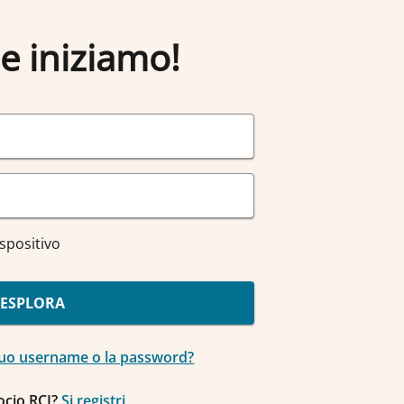
e iniziamo!
spositivo
ESPLORA
 Suo username o la password?
ocio RCI?
Si registri