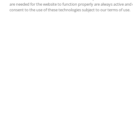
are needed for the website to function properly are always active and
consent to the use of these technologies subject to our terms of use.
AIUTO
Sezione Aiuto
Contatti RCI
Allerta al consumator
Informazioni ai viaggi