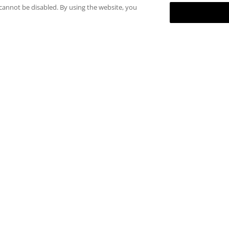
 cannot be disabled. By using the website, you
RISORSE
A proposito di RCI
Affiliati RCI
e
Politica sulla riservatezza
atori
Termini e condizioni del Sito
Dichiarazione sulla schiavitù
moderna