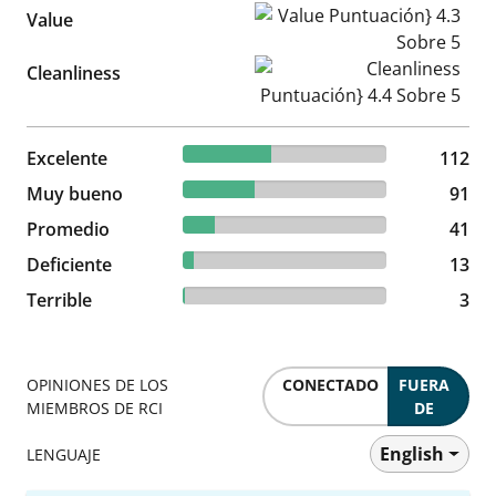
Value Puntuación} 4.3 Sobre
Value
Cleanliness Puntuación} 4.4 
Cleanliness
43.08% reviewed Excelente
Excelente
112 reviews
112
35% reviewed Muy bueno
Muy bueno
91 reviews
91
15.77% reviewed Promedio
Promedio
41 reviews
41
5% reviewed Deficiente
Deficiente
13 reviews
13
1.15% reviewed Terrible
Terrible
3 reviews
3
OPINIONES DE LOS
CONECTADO
FUERA
MIEMBROS DE RCI
DE
English
LENGUAJE