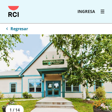
INGRESA
Regresar
1
/
14