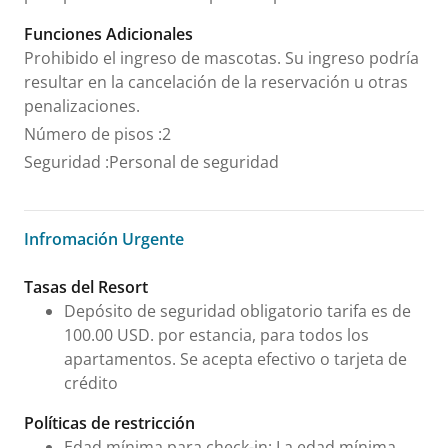
Funciones Adicionales
Prohibido el ingreso de mascotas. Su ingreso podría
resultar en la cancelación de la reservación u otras
penalizaciones.
Número de pisos
:
2
Seguridad
:
Personal de seguridad
Infromación Urgente
Infromación Urgente
Tasas del Resort
Depósito de seguridad obligatorio tarifa es de
100.00 USD. por estancia, para todos los
apartamentos. Se acepta efectivo o tarjeta de
crédito
Políticas de restricción
Edad mínima para check-in: La edad mínima