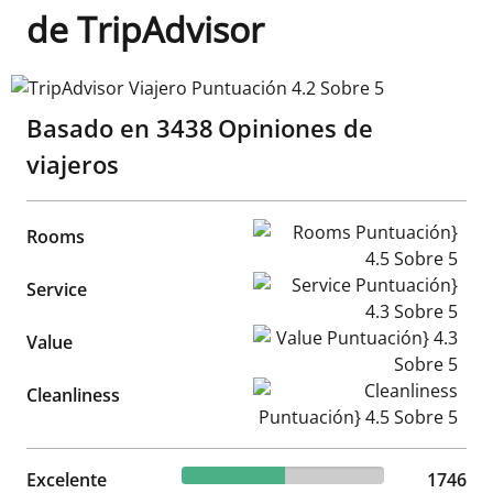
de TripAdvisor
TripAdvisor Viajero Puntuación 4.2 Sobre 5
Basado en
3438
Opiniones de
viajeros
Rooms Puntuación} 4.5 Sobr
Rooms
Service Puntuación} 4.3 Sobr
Service
Value Puntuación} 4.3 Sobre
Value
Cleanliness Puntuación} 4.5 
Cleanliness
50.79% reviewed Excelente
Excelente
1746 reviews
1746