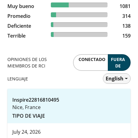
31.44% reviewed Muy bueno
Muy bueno
1081 reviews
1081
9.13% reviewed Promedio
Promedio
314 reviews
314
4.01% reviewed Deficiente
Deficiente
138 reviews
138
4.62% reviewed Terrible
Terrible
159 reviews
159
OPINIONES DE LOS
CONECTADO
FUERA
MIEMBROS DE RCI
DE
English
LENGUAJE
Inspire22816810495
Nice, France
TIPO DE VIAJE
July 24, 2026