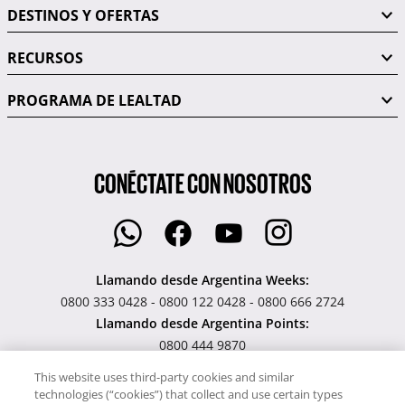
DESTINOS Y OFERTAS
RECURSOS
PROGRAMA DE LEALTAD
CONÉCTATE CON NOSOTROS
Llamando desde Argentina Weeks:
0800 333 0428 - 0800 122 0428 - 0800 666 2724
Llamando desde Argentina Points:
0800 444 9870
Signature Selections:
This website uses third-party cookies and similar
52 (55) 5283 0826
technologies (“cookies”) that collect and use certain types