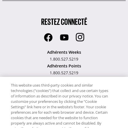
RESTEZ CONNECTÉ
Adhérents Weeks
1.800.527.5219
Adhérents Points
1.800.527.5219
Hawaii TAT Broker ID
This website uses third-party cookies and similar
technologies (“cookies”) that collect and use certain types
#TA-023-193-6000-01
of information as described in our privacy notice. You can
customize your preferences by clicking the “Cookie
Settings” link here or in the website’s footer. Your cookie
preferences are for each web browser and device. Certain
cookies that are needed for the website to function
Notre site utilise des cookies pour son fonctionnement et pour vous
properly are always active and cannot be disabled. By
offrir un service encore meilleur. En utilisant notre site Web, vous