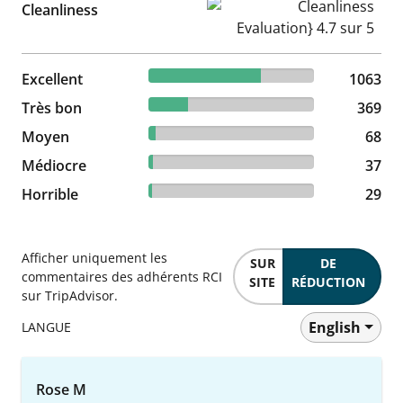
Cleanliness Evaluation} 4.7 s
Cleanliness
67.88% reviewed Excellent
Excellent
1063 reviews
1063
23.56% reviewed Très bon
Très bon
369 reviews
369
4.34% reviewed Moyen
Moyen
68 reviews
68
2.36% reviewed Médiocre
Médiocre
37 reviews
37
1.85% reviewed Horrible
Horrible
29 reviews
29
Afficher uniquement les
SUR
DE
commentaires des adhérents RCI
SITE
RÉDUCTION
sur TripAdvisor.
English
LANGUE
Rose M