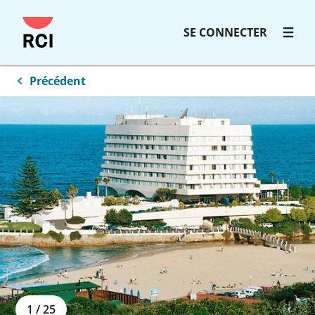
SE CONNECTER
Précédent
1
/
25