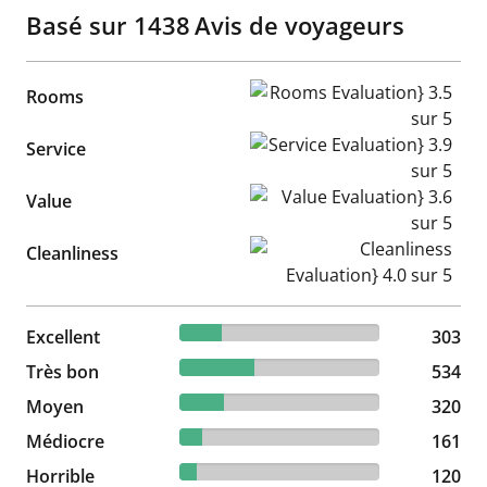
Basé sur
1438
Avis de voyageurs
Rooms Evaluation} 3.5 sur 5
Rooms
Service Evaluation} 3.9 sur 5
Service
Value Evaluation} 3.6 sur 5
Value
Cleanliness Evaluation} 4.0 s
Cleanliness
21.07% reviewed Excellent
Excellent
303 reviews
303
37.13% reviewed Très bon
Très bon
534 reviews
534
22.25% reviewed Moyen
Moyen
320 reviews
320
11.2% reviewed Médiocre
Médiocre
161 reviews
161
8.34% reviewed Horrible
Horrible
120 reviews
120