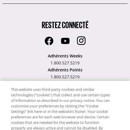
RESTEZ CONNECTÉ
Adhérents Weeks
1.800.527.5219
Adhérents Points
1.800.527.5219
Hawaii TAT Broker ID
This website uses third-party cookies and similar
technologies (“cookies”) that collect and use certain types
#TA-023-193-6000-01
of information as described in our privacy notice. You can
customize your preferences by clicking the “Cookie
Settings” link here or in the website’s footer. Your cookie
preferences are for each web browser and device. Certain
cookies that are needed for the website to function
Notre site utilise des cookies pour son fonctionnement et pour vous
properly are always active and cannot be disabled. By