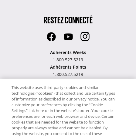
RESTEZ CONNECTÉ
Adhérents Weeks
1.800.527.5219
Adhérents Points
1.800.527.5219
Hawaii TAT Broker ID
This website uses third-party cookies and similar
technologies (“cookies”) that collect and use certain types
#TA-023-193-6000-01
of information as described in our privacy notice. You can
customize your preferences by clicking the “Cookie
Settings” link here or in the website’s footer. Your cookie
preferences are for each web browser and device. Certain
cookies that are needed for the website to function
Notre site utilise des cookies pour son fonctionnement et pour vous
properly are always active and cannot be disabled. By
offrir un service encore meilleur. En utilisant notre site Web, vous
using the website, you consent to the use of these