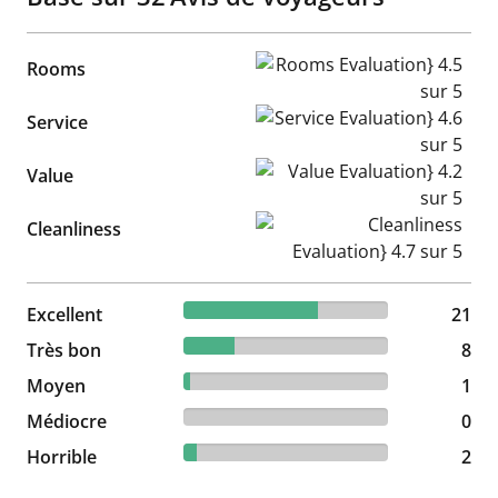
Rooms Evaluation} 4.5 sur 5
Rooms
Service Evaluation} 4.6 sur 5
Service
Value Evaluation} 4.2 sur 5
Value
Cleanliness Evaluation} 4.7 s
Cleanliness
65.63% reviewed Excellent
Excellent
21 reviews
21
25% reviewed Très bon
Très bon
8 reviews
8
3.13% reviewed Moyen
Moyen
1 reviews
1
0% reviewed Médiocre
Médiocre
0 reviews
0
6.25% reviewed Horrible
Horrible
2 reviews
2