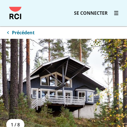
SE CONNECTER
Précédent
1
/
8