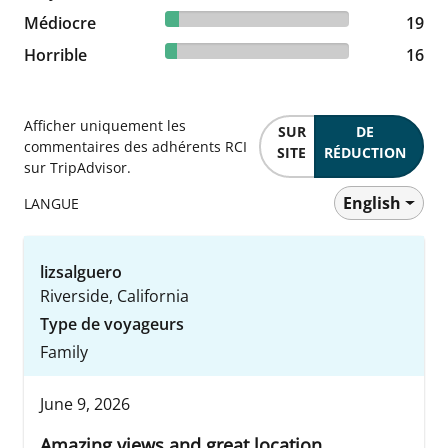
7.34% reviewed Médiocre
Médiocre
19 reviews
19
6.18% reviewed Horrible
Horrible
16 reviews
16
Afficher uniquement les
SUR
DE
commentaires des adhérents RCI
SITE
RÉDUCTION
sur TripAdvisor.
English
LANGUE
lizsalguero
Riverside, California
Type de voyageurs
Family
June 9, 2026
Amazing views and great location