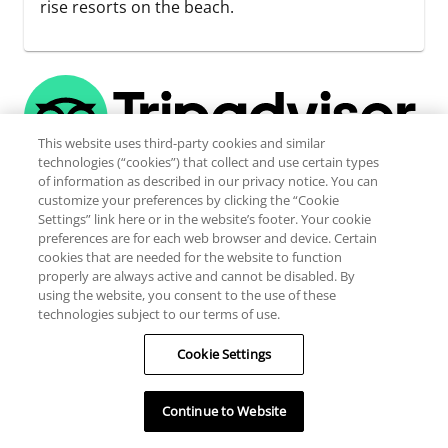
rise resorts on the beach.
This website uses third-party cookies and similar
technologies (“cookies”) that collect and use certain types
of information as described in our privacy notice. You can
Lire tous les commentaires
customize your preferences by clicking the “Cookie
Settings” link here or in the website’s footer. Your cookie
preferences are for each web browser and device. Certain
Ecrire un commentaire
cookies that are needed for the website to function
properly are always active and cannot be disabled. By
using the website, you consent to the use of these
En cliquant ici, vous serez redirigé(e) vers le site de
technologies subject to our terms of use.
TripAdvisor et soumis(e) à leur politique de confidentialité
Cookie Settings
et leurs conditions d’utilisation. TripAdvisor est susceptible
de recueillir des renseignements personnels vous
concernant à partir des pages que vous visitez sur leur
Continue to Website
site, directement auprès de vous ou via des sources