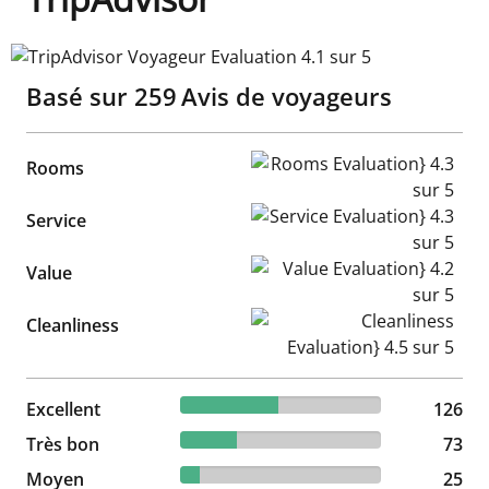
TripAdvisor Voyageur Evaluation 4.1 sur 5
Basé sur
259
Avis de voyageurs
Rooms Evaluation} 4.3 sur 5
Rooms
Service Evaluation} 4.3 sur 5
Service
Value Evaluation} 4.2 sur 5
Value
Cleanliness Evaluation} 4.5 s
Cleanliness
48.65% reviewed Excellent
Excellent
126 reviews
126
28.19% reviewed Très bon
Très bon
73 reviews
73
9.65% reviewed Moyen
Moyen
25 reviews
25