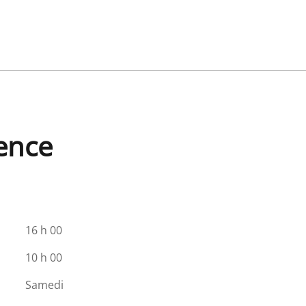
dence
16 h 00
10 h 00
Samedi