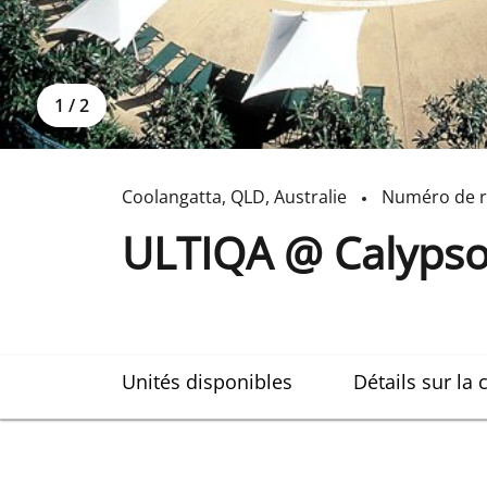
1
/
2
Coolangatta
,
QLD
,
Australie
Numéro de r
ULTIQA @ Calyps
Unités disponibles
Détails sur la