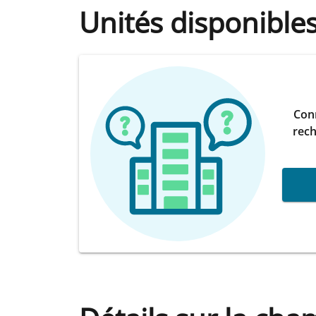
Unités disponible
Conn
rech