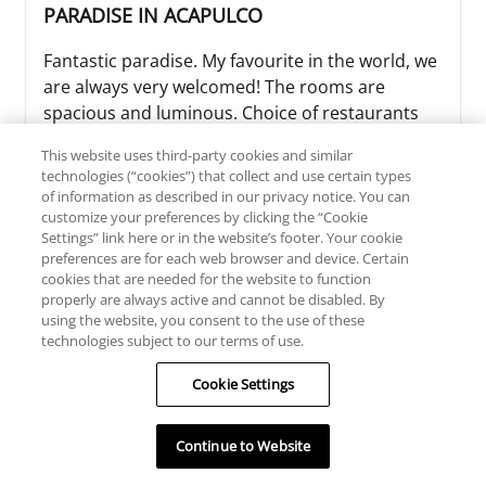
PARADISE IN ACAPULCO
Fantastic paradise. My favourite in the world, we
are always very welcomed! The rooms are
spacious and luminous. Choice of restaurants
with wonderful Mexican food 😋 There's a huge
This website uses third-party cookies and similar
swimming pool where you can sip your favourite
technologies (“cookies”) that collect and use certain types
drunk, Margarita, piñas colada, beer and have
of information as described in our privacy notice. You can
the best club sandwich, hamburgers and loads
customize your preferences by clicking the “Cookie
Settings” link here or in the website’s footer. Your cookie
of vegetables. The spa and gym have b...
preferences are for each web browser and device. Certain
cookies that are needed for the website to function
Voir plus
properly are always active and cannot be disabled. By
using the website, you consent to the use of these
technologies subject to our terms of use.
Cookie Settings
Lynette L
Type de voyageurs
Continue to Website
July 8, 2025