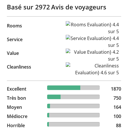
Basé sur
2972
Avis de voyageurs
Rooms Evaluation} 4.4 sur 5
Rooms
Service Evaluation} 4.4 sur 5
Service
Value Evaluation} 4.2 sur 5
Value
Cleanliness Evaluation} 4.6 s
Cleanliness
62.92% reviewed Excellent
Excellent
1870 reviews
1870
25.24% reviewed Très bon
Très bon
750 reviews
750
5.52% reviewed Moyen
Moyen
164 reviews
164
3.36% reviewed Médiocre
Médiocre
100 reviews
100
2.96% reviewed Horrible
Horrible
88 reviews
88