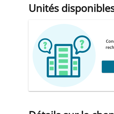
Unités disponible
Conn
rech