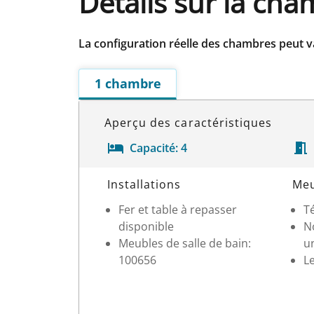
Détails sur la ch
La configuration réelle des chambres peut v
1 chambre
Aperçu des caractéristiques
Capacité:
4
Détails sur la chambre
Installations
Meu
Fer et table à repasser
T
disponible
N
Meubles de salle de bain:
un
100656
Le