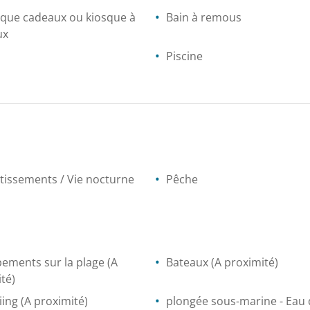
ique cadeaux ou kiosque à
Bain à remous
ux
Piscine
tissements / Vie nocturne
Pêche
ements sur la plage
(A
Bateaux
(A proximité)
té)
iing
(A proximité)
plongée sous-marine
- Eau