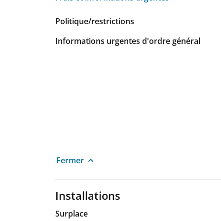
Frais et informations urgentes
Politique/restrictions
Informations urgentes d'ordre général
Fermer
Installations
Surplace