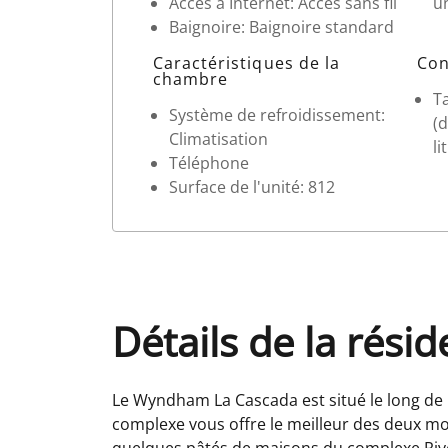
Accès à Internet: Accès sans fil
un
Baignoire: Baignoire standard
Caractéristiques de la
Con
chambre
Ta
Système de refroidissement:
(d
Climatisation
li
Téléphone
Surface de l'unité: 812
Détails de la rési
Le Wyndham La Cascada est situé le long de 
complexe vous offre le meilleur des deux mo
quelques pâtés de maisons du complexe River