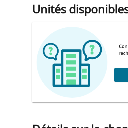
Unités disponible
Conn
rech