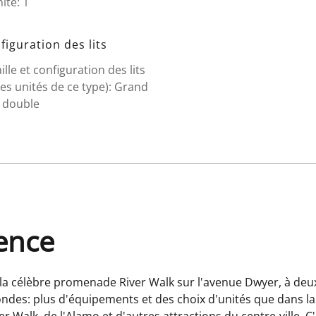
ité: 1
figuration des lits
ille et configuration des lits
es unités de ce type): Grand
t double
dence
la célèbre promenade River Walk sur l'avenue Dwyer, à deux
ndes: plus d'équipements et des choix d'unités que dans la
 Walk, de l'Alamo et d'autres attractions du centre-ville. 