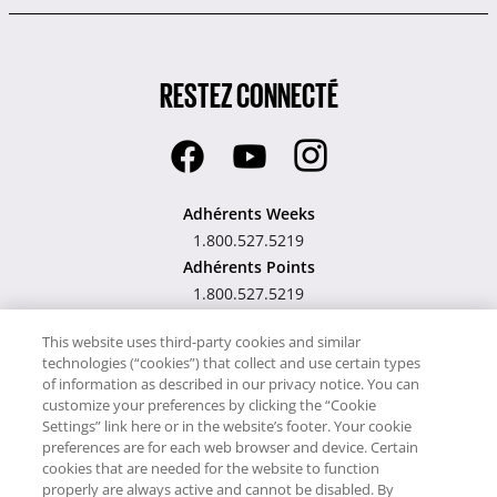
RESTEZ CONNECTÉ
Adhérents Weeks
1.800.527.5219
Adhérents Points
1.800.527.5219
Hawaii TAT Broker ID
This website uses third-party cookies and similar
technologies (“cookies”) that collect and use certain types
#TA-023-193-6000-01
of information as described in our privacy notice. You can
customize your preferences by clicking the “Cookie
Settings” link here or in the website’s footer. Your cookie
preferences are for each web browser and device. Certain
cookies that are needed for the website to function
Notre site utilise des cookies pour son fonctionnement et pour vous
properly are always active and cannot be disabled. By