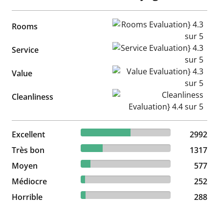
Rooms Evaluation} 4.3 sur 5
Rooms
Service Evaluation} 4.3 sur 5
Service
Value Evaluation} 4.3 sur 5
Value
Cleanliness Evaluation} 4.4 s
Cleanliness
55.14% reviewed Excellent
Excellent
2992 reviews
2992
24.27% reviewed Très bon
Très bon
1317 reviews
1317
10.63% reviewed Moyen
Moyen
577 reviews
577
4.64% reviewed Médiocre
Médiocre
252 reviews
252
5.31% reviewed Horrible
Horrible
288 reviews
288