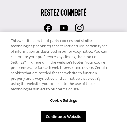
RESTEZ CONNECTÉ
This website uses third-party cookies and similar
Adhérents Weeks
technologies (“cookies”) that collect and use certain types
1.800.527.5219
of information as described in our privacy notice. You can
Adhérents Points
customize your preferences by clicking the “Cookie
Settings” link here or in the website’s footer. Your cookie
1.800.527.5219
preferences are for each web browser and device. Certain
cookies that are needed for the website to function
Hawaii TAT Broker ID
properly are always active and cannot be disabled. By
using the website, you consent to the use of these
#TA-023-193-6000-01
technologies subject to our terms of use.
Cookie Settings
Notre site utilise des cookies pour son fonctionnement et pour vous
Continue to Website
offrir un service encore meilleur. En utilisant notre site Web, vous
acceptez l’utilisation des cookies.