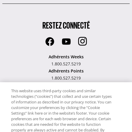
RESTEZ CONNECTÉ
Adhérents Weeks
1.800.527.5219
Adhérents Points
1.800.527.5219
Hawaii TAT Broker ID
This website uses third-party cookies and similar
technologies (“cookies”) that collect and use certain types
#TA-023-193-6000-01
of information as described in our privacy notice. You can
customize your preferences by clicking the “Cookie
Settings” link here or in the website’s footer. Your cookie
preferences are for each web browser and device. Certain
cookies that are needed for the website to function
Notre site utilise des cookies pour son fonctionnement et pour vous
properly are always active and cannot be disabled. By