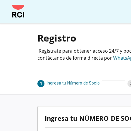
Registro
¡Regístrate para obtener acceso 24/7 y pode
contáctanos de forma directa por
WhatsA
1
Progress
1
Steps
of
4
Ingresa tu Número de Socio
Current
Ingresa tu NÚMERO DE SOC