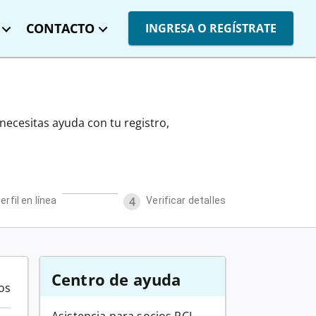
CONTACTO
INGRESA O REGÍSTRATE
 necesitas ayuda con tu registro,
Progress
3
Steps
of
4
4
Progress
4
Steps
of
4
rfil en línea
Not Completed
Verificar detalles
Not Completed
Centro de ayuda
os