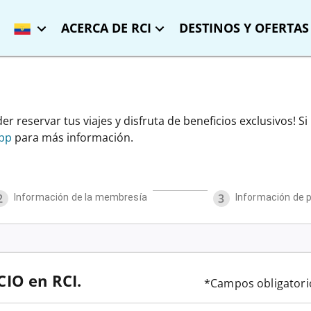
ACERCA DE RCI
DESTINOS Y OFERTAS
r reservar tus viajes y disfruta de beneficios exclusivos! Si
pp
para más información.
2
Progress
2
Steps
of
4
3
Información de la membresía
Not Completed
Información de pe
IO en RCI.
*Campos obligatori