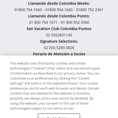
Llamando desde Colombia Weeks:
01800 754 1660 - 01800 954 1660 - 01800 752 2361
Llamando desde Colombia Points:
01 800 754 1671 - 01 800 952 0366
San Vacation Club Colombia Puntos
52 5552831145
Signature Selections:
52 (55) 5283 0826
Horario de Atención a Socios
Lunes - Viernes 7:00 am – 7:00 pm. Sábado 7:00 am – 2:00 pm.
This website uses third-party cookies and similar
technologies (“cookies”) that collect and use certain types
Usamos cookies para poder darte una mejor experiencia al
of information as described in our privacy notice. You can
visitar nuestro sitio, al continuar utilizándolo estás dando
customize your preferences by clicking the “Cookie
consentimiento a nuestro uso de éstas. Para saber más sobre
Settings” link here or in the website’s footer. Your cookie
preferences are for each web browser and device. Certain
cómo utilizamos las cookies y cómo manejarlas visita nuestro
cookies that are needed for the website to function
Aviso de Privacidad.
properly are always active and cannot be disabled. By
using the website, you consent to the use of these
Todo el material publicado en esta página es propiedad de RCI
technologies subject to our terms of use.
LATINOAMERICA S.A. Todos los derechos reservados. Sitio Web