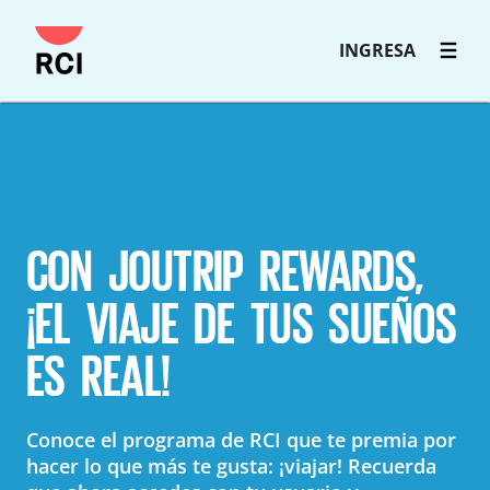
INGRESA
CON JOUTRIP REWARDS,
¡EL VIAJE DE TUS SUEÑOS
ES REAL!
Conoce el programa de RCI que te premia por
hacer lo que más te gusta: ¡viajar! Recuerda