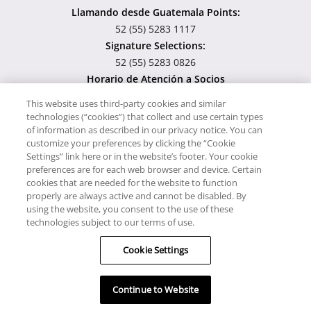
Llamando desde Guatemala Points:
52 (55) 5283 1117
Signature Selections:
52 (55) 5283 0826
Horario de Atención a Socios
Lunes - Viernes 8:00 am – 8:00 pm. Sábado 8:00 am – 3:00 pm.
This website uses third-party cookies and similar
technologies (“cookies”) that collect and use certain types
Usamos cookies para poder darte una mejor experiencia al
of information as described in our privacy notice. You can
visitar nuestro sitio, al continuar utilizándolo estás dando
customize your preferences by clicking the “Cookie
consentimiento a nuestro uso de éstas. Para saber más sobre
Settings” link here or in the website’s footer. Your cookie
preferences are for each web browser and device. Certain
cómo utilizamos las cookies y cómo manejarlas visita nuestro
cookies that are needed for the website to function
Aviso de Privacidad.
properly are always active and cannot be disabled. By
using the website, you consent to the use of these
Todo el material publicado en esta página es propiedad de RCI
technologies subject to our terms of use.
LATINOAMERICA S.A. Todos los derechos reservados. Sitio Web
Cookie Settings
propiedad controlada y operada por RCI, LLC.
Continue to Website