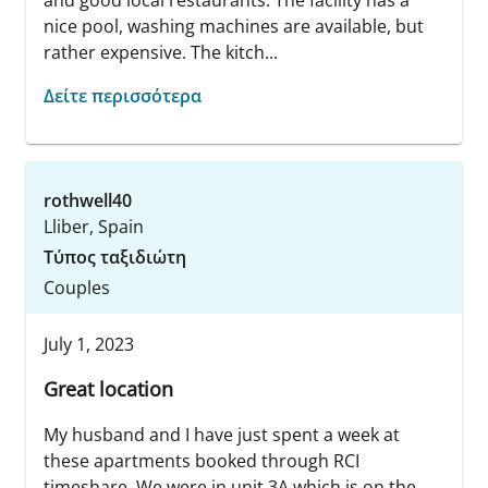
and good local restaurants. The facility has a
nice pool, washing machines are available, but
rather expensive. The kitch...
Δείτε περισσότερα
rothwell40
Lliber, Spain
Τύπος ταξιδιώτη
Couples
July 1, 2023
Great location
My husband and I have just spent a week at
these apartments booked through RCI
timeshare. We were in unit 3A which is on the