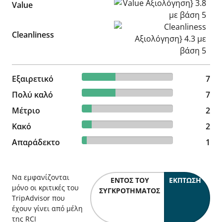
Value Αξιολόγηση} 3.8 με βά
Value
Cleanliness Αξιολόγηση} 4.3
Cleanliness
36.84% reviewed Εξαιρετικό
Εξαιρετικό
7 reviews
7
36.84% reviewed Πολύ καλό
Πολύ καλό
7 reviews
7
10.53% reviewed Μέτριο
Μέτριο
2 reviews
2
10.53% reviewed Κακό
Κακό
2 reviews
2
5.26% reviewed Απαράδεκτο
Απαράδεκτο
1 reviews
1
Να εμφανίζονται
ΕΝΤΌΣ ΤΟΥ
ΈΚΠΤΩΣΗ
μόνο οι κριτικές του
ΣΥΓΚΡΟΤΉΜΑΤΟΣ
TripAdvisor που
έχουν γίνει από μέλη
της RCI