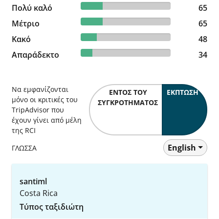
24.34% reviewed Πολύ καλό
Πολύ καλό
65 reviews
65
24.34% reviewed Μέτριο
Μέτριο
65 reviews
65
17.98% reviewed Κακό
Κακό
48 reviews
48
12.73% reviewed Απαράδεκτο
Απαράδεκτο
34 reviews
34
Να εμφανίζονται
ΕΝΤΌΣ ΤΟΥ
ΈΚΠΤΩΣΗ
μόνο οι κριτικές του
ΣΥΓΚΡΟΤΉΜΑΤΟΣ
TripAdvisor που
έχουν γίνει από μέλη
της RCI
English
ΓΛΩΣΣΑ
santiml
Costa Rica
Τύπος ταξιδιώτη