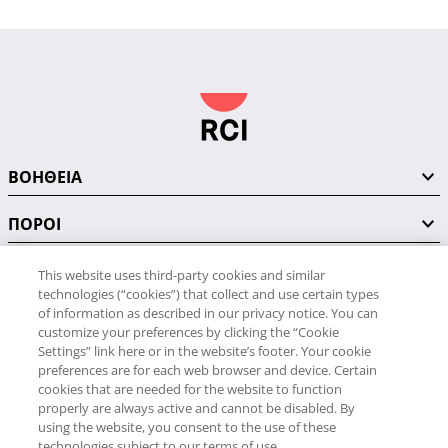
ΒΟΗΘΕΙΑ
ΠΟΡΟΙ
This website uses third-party cookies and similar
technologies (“cookies”) that collect and use certain types
ΣΥΝΔΕΘΕΙΤΕ ΜΑΖΙ ΜΑΣ
of information as described in our privacy notice. You can
customize your preferences by clicking the “Cookie
Settings” link here or in the website’s footer. Your cookie
preferences are for each web browser and device. Certain
cookies that are needed for the website to function
properly are always active and cannot be disabled. By
Εξυπηρέτηση για το πρόγραμμα Weeks
using the website, you consent to the use of these
211-1986739
technologies subject to our terms of use.