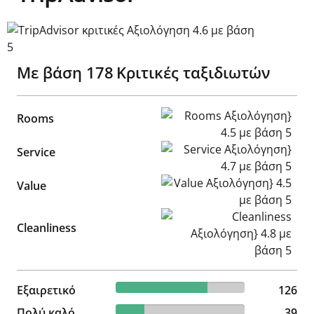
TripAdvisor κριτικές Αξιολόγηση 4.6 με βάση 5
Με βάση
178
Κριτικές ταξιδιωτών
Rooms Αξιολόγηση} 4.5 με β
Rooms
Service Αξιολόγηση} 4.7 με 
Service
Value Αξιολόγηση} 4.5 με βά
Value
Cleanliness Αξιολόγηση} 4.8
Cleanliness
70.79% reviewed Εξαιρετικό
Εξαιρετικό
126 reviews
126
21.91% reviewed Πολύ καλό
Πολύ καλό
39 reviews
39