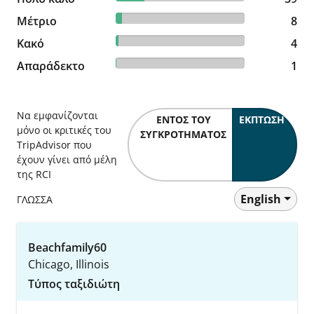
4.49% reviewed Μέτριο
Μέτριο
8 reviews
8
2.25% reviewed Κακό
Κακό
4 reviews
4
0.56% reviewed Απαράδεκτο
Απαράδεκτο
1 reviews
1
Να εμφανίζονται
ΕΝΤΌΣ ΤΟΥ
ΈΚΠΤΩΣΗ
μόνο οι κριτικές του
ΣΥΓΚΡΟΤΉΜΑΤΟΣ
TripAdvisor που
έχουν γίνει από μέλη
της RCI
English
ΓΛΩΣΣΑ
Beachfamily60
Chicago, Illinois
Τύπος ταξιδιώτη