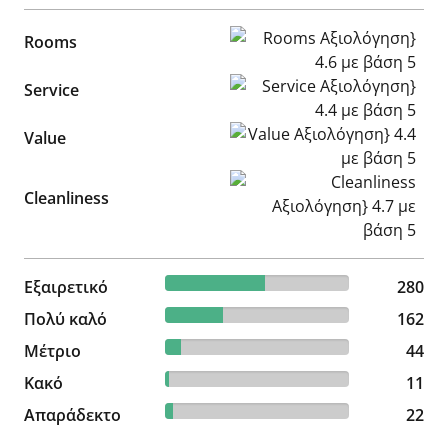
Rooms Αξιολόγηση} 4.6 με β
Rooms
Service Αξιολόγηση} 4.4 με 
Service
Value Αξιολόγηση} 4.4 με βά
Value
Cleanliness Αξιολόγηση} 4.7
Cleanliness
53.95% reviewed Εξαιρετικό
Εξαιρετικό
280 reviews
280
31.21% reviewed Πολύ καλό
Πολύ καλό
162 reviews
162
8.48% reviewed Μέτριο
Μέτριο
44 reviews
44
2.12% reviewed Κακό
Κακό
11 reviews
11
4.24% reviewed Απαράδεκτο
Απαράδεκτο
22 reviews
22