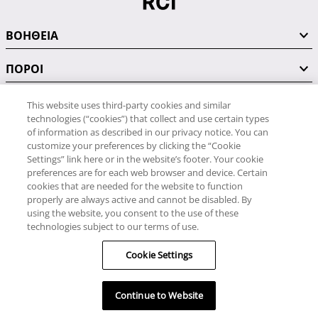
ΒΟΗΘΕΙΑ
ΠΟΡΟΙ
This website uses third-party cookies and similar
technologies (“cookies”) that collect and use certain types
ΣΥΝΔΕΘΕΙΤΕ ΜΑΖΙ ΜΑΣ
of information as described in our privacy notice. You can
customize your preferences by clicking the “Cookie
Settings” link here or in the website’s footer. Your cookie
preferences are for each web browser and device. Certain
cookies that are needed for the website to function
properly are always active and cannot be disabled. By
Εξυπηρέτηση για το πρόγραμμα Weeks
using the website, you consent to the use of these
technologies subject to our terms of use.
211-1986739
Cookie Settings
© RCI, LLC. Με την επιφύλαξη παντός δικαιώματος.
Continue to Website