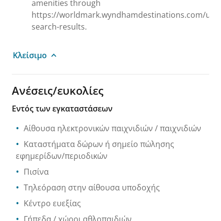
amenities through
https://worldmark.wyndhamdestinations.com/us/e
search-results.
Κλείσιμο
Ανέσεις/ευκολίες
Εντός των εγκαταστάσεων
Αίθουσα ηλεκτρονικών παιχνιδιών / παιχνιδιών
Καταστήματα δώρων ή σημείο πώλησης
εφημερίδων/περιοδικών
Πισίνα
Τηλεόραση στην αίθουσα υποδοχής
Κέντρο ευεξίας
Γήπεδα / χώροι αθλοπαιδιών