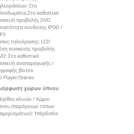
ηλεοράσεων: Στο
πνοδωμάτιο,Στο καθιστικό
υσκευή προβολής DVD
υνατότητα σύνδεσης IPOD /
P3
ύπος τηλεόρασης: LCD
έση συσκευής προβολής
VD: Στο καθιστικό
υσκευή αναπαραγωγής /
γγραφής βίντεο
D Player/Stereo
μόρφωση χώρων ύπνου
έγεθος κλινών / Χώροι
πνου (παρόμοιων τύπων
ιαμερισμάτων): Υπέρδιπλο