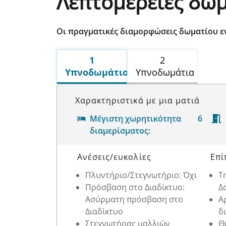
Λεπτομέρειες δω
Οι πραγματικές διαμορφώσεις δωματίου ε
1
2
Υπνοδωμάτιο
Υπνοδωμάτια
Χαρακτηριστικά με μια ματιά
Μέγιστη χωρητικότητα
6
διαμερίσματος:
Λεπτομέρειες δωματίου
Ανέσεις/ευκολίες
Επί
Πλυντήριο/Στεγνωτήριο: Όχι
Τ
Πρόσβαση στο Διαδίκτυο:
Δ
Ασύρματη πρόσβαση στο
Α
Διαδίκτυο
δ
Στεγνωτήρας μαλλιών
Θ