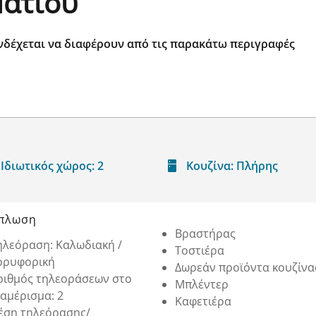
ματίου
νδέχεται να διαφέρουν από τις παρακάτω περιγραφές
Ιδιωτικός χώρος:
2
Κουζίνα:
Πλήρης
πλωση
Βραστήρας
ηλεόραση: Καλωδιακή /
Τοστιέρα
ορυφορική
Δωρεάν προϊόντα κουζίνα
ριθμός τηλεοράσεων στο
Μπλέντερ
ιαμέρισμα: 2
Καφετιέρα
έση τηλεόρασης/