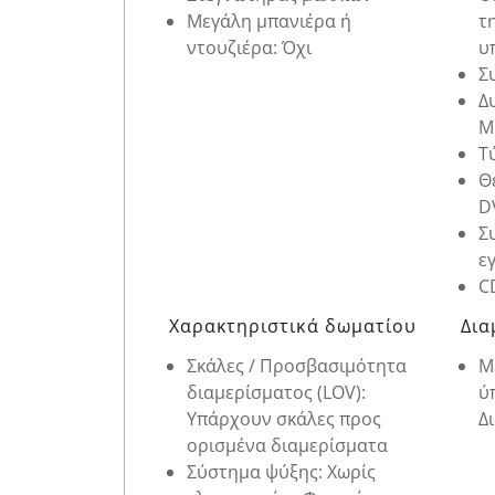
Μεγάλη μπανιέρα ή
τ
ντουζιέρα: Όχι
υ
Σ
Δ
M
Τ
Θ
D
Σ
ε
C
Χαρακτηριστικά δωματίου
Δια
Σκάλες / Προσβασιμότητα
Μ
διαμερίσματος (LOV):
ύ
Υπάρχουν σκάλες προς
Δ
ορισμένα διαμερίσματα
Σύστημα ψύξης: Χωρίς