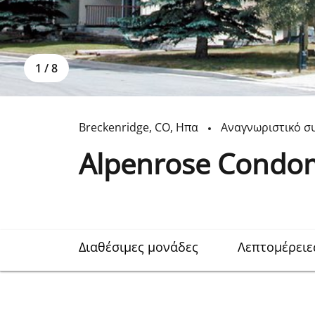
1
/
8
Breckenridge
,
CO
,
Ηπα
Αναγνωριστικό σ
Alpenrose Condo
Διαθέσιμες μονάδες
Λεπτομέρειε