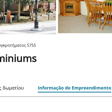
υγκροτήματος
5755
miniums
ς δωματίου
Informação do Empreendimento