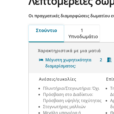
Λεπτομέρειες δω
Οι πραγματικές διαμορφώσεις δωματίου ε
Στούντιο
1
Υπνοδωμάτιο
Χαρακτηριστικά με μια ματιά
Μέγιστη χωρητικότητα
2
διαμερίσματος:
Λεπτομέρειες δωματίου
Ανέσεις/ευκολίες
Επί
Πλυντήριο/Στεγνωτήριο: Όχι
Τ
Πρόσβαση στο Διαδίκτυο:
Δ
Πρόσβαση υψηλής ταχύτητας
Α
Στεγνωτήρας μαλλιών
δ
Μεγάλη μπανιέρα ή
Θ