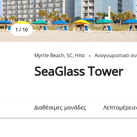
1
/
10
Myrtle Beach
,
SC
,
Ηπα
Αναγνωριστικό σ
SeaGlass Tower
Διαθέσιμες μονάδες
Λεπτομέρειε