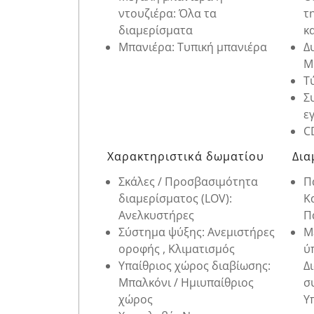
ντουζιέρα: Όλα τα
τ
διαμερίσματα
κ
Μπανιέρα: Τυπική μπανιέρα
Δ
M
Τ
Σ
ε
C
Χαρακτηριστικά δωματίου
Δια
Σκάλες / Προσβασιμότητα
Π
διαμερίσματος (LOV):
Κ
Ανελκυστήρες
Π
Σύστημα ψύξης: Ανεμιστήρες
Μ
οροφής , Κλιματισμός
ύ
Υπαίθριος χώρος διαβίωσης:
Δ
Μπαλκόνι / Ημιυπαίθριος
σ
χώρος
Υ