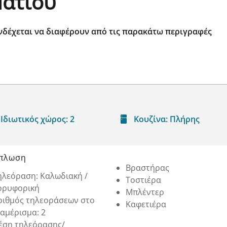
ματίου
νδέχεται να διαφέρουν από τις παρακάτω περιγραφές
Ιδιωτικός χώρος:
2
Κουζίνα:
Πλήρης
πλωση
Βραστήρας
ηλεόραση: Καλωδιακή /
Τοστιέρα
ορυφορική
Μπλέντερ
ριθμός τηλεοράσεων στο
Καφετιέρα
ιαμέρισμα: 2
έση τηλεόρασης/