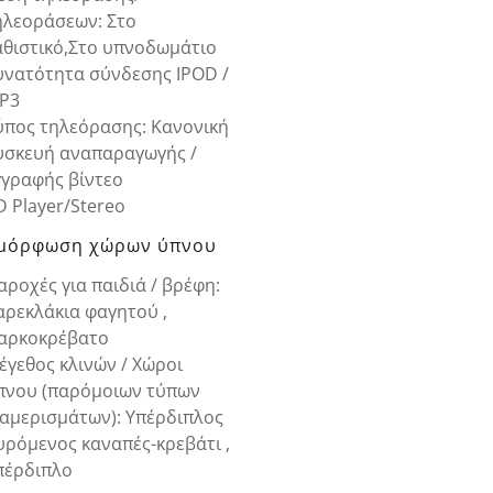
ηλεοράσεων: Στο
αθιστικό,Στο υπνοδωμάτιο
υνατότητα σύνδεσης IPOD /
P3
ύπος τηλεόρασης: Κανονική
υσκευή αναπαραγωγής /
γγραφής βίντεο
D Player/Stereo
μόρφωση χώρων ύπνου
αροχές για παιδιά / βρέφη:
αρεκλάκια φαγητού ,
αρκοκρέβατο
έγεθος κλινών / Χώροι
πνου (παρόμοιων τύπων
ιαμερισμάτων): Υπέρδιπλος
υρόμενος καναπές-κρεβάτι ,
πέρδιπλο