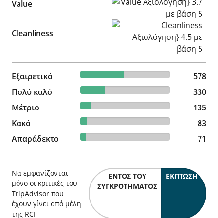
Value Αξιολόγηση} 3.7 με βά
Value
Cleanliness Αξιολόγηση} 4.5
Cleanliness
48.29% reviewed Εξαιρετικό
Εξαιρετικό
578 reviews
578
27.57% reviewed Πολύ καλό
Πολύ καλό
330 reviews
330
11.28% reviewed Μέτριο
Μέτριο
135 reviews
135
6.93% reviewed Κακό
Κακό
83 reviews
83
5.93% reviewed Απαράδεκτο
Απαράδεκτο
71 reviews
71
Να εμφανίζονται
ΕΝΤΌΣ ΤΟΥ
ΈΚΠΤΩΣΗ
μόνο οι κριτικές του
ΣΥΓΚΡΟΤΉΜΑΤΟΣ
TripAdvisor που
έχουν γίνει από μέλη
της RCI