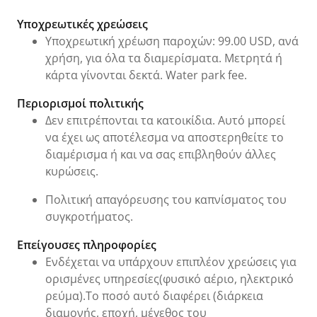
Χρεώσεις και επείγουσες πληροφορίες
Υποχρεωτικές χρεώσεις
Υποχρεωτική χρέωση παροχών: 99.00 USD, ανά
χρήση, για όλα τα διαμερίσματα. Μετρητά ή
κάρτα γίνονται δεκτά. Water park fee.
Περιορισμοί πολιτικής
Δεν επιτρέπονται τα κατοικίδια. Αυτό μπορεί
να έχει ως αποτέλεσμα να αποστερηθείτε το
διαμέρισμα ή και να σας επιβληθούν άλλες
κυρώσεις.
Πολιτική απαγόρευσης του καπνίσματος του
συγκροτήματος.
Επείγουσες πληροφορίες
Ενδέχεται να υπάρχουν επιπλέον χρεώσεις για
ορισμένες υπηρεσίες(φυσικό αέριο, ηλεκτρικό
ρεύμα).Το ποσό αυτό διαφέρει (διάρκεια
διαμονής, εποχή, μέγεθος του