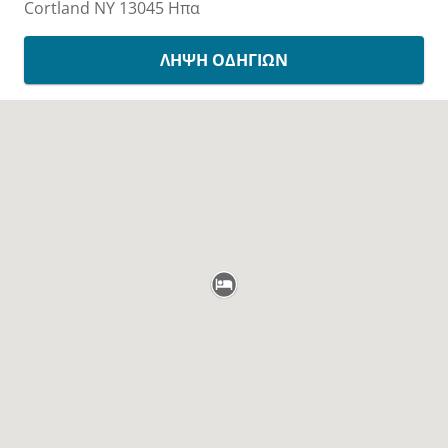
Cortland
NY
13045
Ηπα
ΛΉΨΗ ΟΔΗΓΙΏΝ