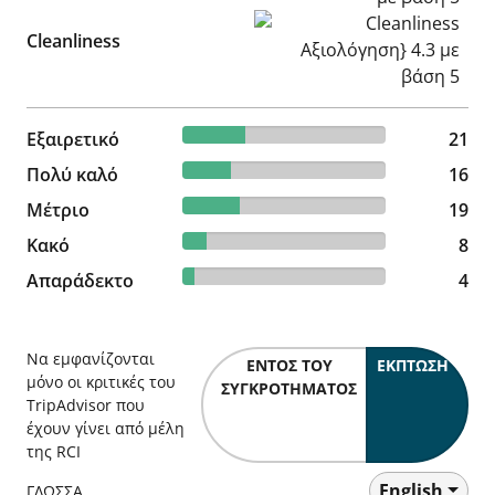
Cleanliness Αξιολόγηση} 4.3
Cleanliness
30.88% reviewed Εξαιρετικό
Εξαιρετικό
21 reviews
21
23.53% reviewed Πολύ καλό
Πολύ καλό
16 reviews
16
27.94% reviewed Μέτριο
Μέτριο
19 reviews
19
11.76% reviewed Κακό
Κακό
8 reviews
8
5.88% reviewed Απαράδεκτο
Απαράδεκτο
4 reviews
4
Να εμφανίζονται
ΕΝΤΌΣ ΤΟΥ
ΈΚΠΤΩΣΗ
μόνο οι κριτικές του
ΣΥΓΚΡΟΤΉΜΑΤΟΣ
TripAdvisor που
έχουν γίνει από μέλη
της RCI
English
ΓΛΩΣΣΑ