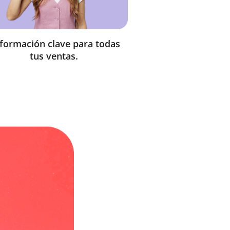
formación clave para todas
Entérate de 
tus ventas.
tendencias de 