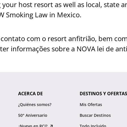
ur host resort as well as local, state a
EW Smoking Law in Mexico.
ontato com o resort anfitrião, bem como
bter informações sobre a NOVA lei de an
ACERCA DE
DESTINOS Y OFERTA
¿Quiénes somos?
Mis Ofertas
50° Aniversario
Buscar Destinos
¿Nuevo en RCI?
Todo Incluido