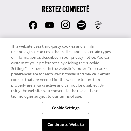
RESTEZ CONNECTÉ
RCI:
This website uses third-party cookies and similar
01 41 91 96 52
technologies (“cookies”) that collect and use certain types
RCI:
of information as described in our privacy notice. You can
044 800 9108 (Suisse)
customize your preferences by clicking the “Cookie
RCI Voyages:
Settings” link here or in the website’s footer. Your cookie
preferences are for each web browser and device. Certain
01 41 91 96 53
cookies that are needed for the website to function
properly are always active and cannot be disabled. By
Copyright © RCI Europe. Tous droits réservés. Ce site Web est
using the website, you consent to the use of these
possédé, contrôlé et géré par RCI Europe, The Business
technologies subject to our terms of use.
Exchange, Rockingham Road, Kettering, Northants, NN16 8JX,
Royaume-Uni. Numéro d'immatriculation : 1148410
Cookie Settings
Continue to Website