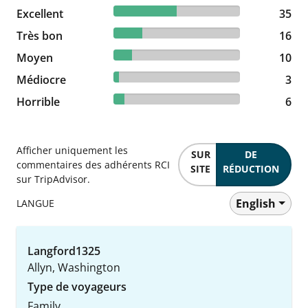
50% reviewed Excellent
Excellent
35 reviews
35
22.86% reviewed Très bon
Très bon
16 reviews
16
14.29% reviewed Moyen
Moyen
10 reviews
10
4.29% reviewed Médiocre
Médiocre
3 reviews
3
8.57% reviewed Horrible
Horrible
6 reviews
6
Afficher uniquement les
SUR
DE
commentaires des adhérents RCI
SITE
RÉDUCTION
sur TripAdvisor.
English
LANGUE
Langford1325
Allyn, Washington
Type de voyageurs
Family