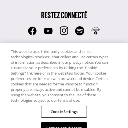
RESTEZ CONNECTÉ
RCI:
This website uses third-party cookies and similar
01 41 91 96 52
technologies (“cookies”) that collect and use certain types
RCI:
of information as described in our privacy notice. You can
044 800 9108 (Suisse)
customize your preferences by clicking the “Cookie
RCI Voyages:
Settings” link here or in the website’s footer. Your cookie
preferences are for each web browser and device. Certain
01 41 91 96 53
cookies that are needed for the website to function
properly are always active and cannot be disabled. By
Copyright © RCI Europe. Tous droits réservés. Ce site Web est
using the website, you consent to the use of these
possédé, contrôlé et géré par RCI Europe, The Business Exchange,
technologies subject to our terms of use.
Rockingham Road, Kettering, Northants, NN16 8JX, Royaume-Uni.
Cookie Settings
Numéro d'immatriculation : 1148410