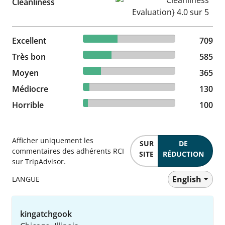
Cleanliness
37.53% reviewed Excellent
Excellent
709 reviews
709
30.97% reviewed Très bon
Très bon
585 reviews
585
19.32% reviewed Moyen
Moyen
365 reviews
365
6.88% reviewed Médiocre
Médiocre
130 reviews
130
5.29% reviewed Horrible
Horrible
100 reviews
100
Afficher uniquement les
SUR
DE
commentaires des adhérents RCI
SITE
RÉDUCTION
sur TripAdvisor.
English
LANGUE
kingatchgook