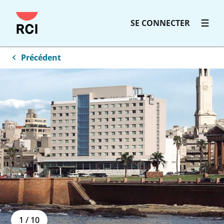
Passer
SE CONNECTER
au
contenu
principal
Précédent
1
/
10