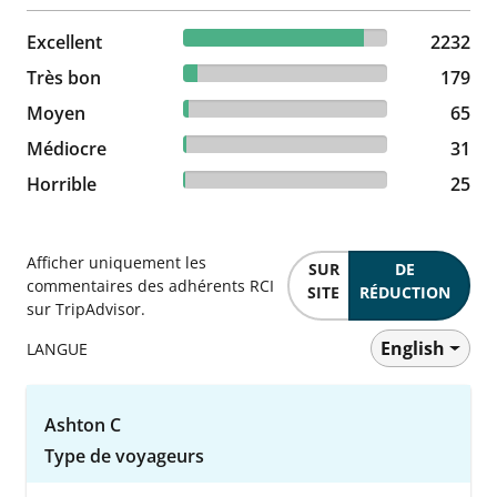
88.19% reviewed Excellent
Excellent
2232 reviews
2232
7.07% reviewed Très bon
Très bon
179 reviews
179
2.57% reviewed Moyen
Moyen
65 reviews
65
1.22% reviewed Médiocre
Médiocre
31 reviews
31
0.99% reviewed Horrible
Horrible
25 reviews
25
Afficher uniquement les
SUR
DE
commentaires des adhérents RCI
SITE
RÉDUCTION
sur TripAdvisor.
English
LANGUE
Ashton C
Type de voyageurs