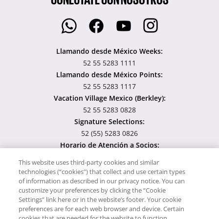
Llamando desde México Weeks:
52 55 5283 1111
Llamando desde México Points:
52 55 5283 1117
Vacation Village Mexico (Berkley):
52 55 5283 0828
Signature Selections:
52 (55) 5283 0826
Horario de Atención a Socios:
Lunes - Viernes 8:00 am – 8:00 pm. Sábado 8:00 am – 3:00 pm.
This website uses third-party cookies and similar
technologies (“cookies”) that collect and use certain types
Usamos cookies para poder darte una mejor experiencia al
of information as described in our privacy notice. You can
visitar nuestro sitio, al continuar utilizándolo estás dando
customize your preferences by clicking the “Cookie
consentimiento a nuestro uso de éstas. Para saber más sobre
Settings” link here or in the website’s footer. Your cookie
preferences are for each web browser and device. Certain
cómo utilizamos las cookies y cómo manejarlas visita nuestro
cookies that are needed for the website to function