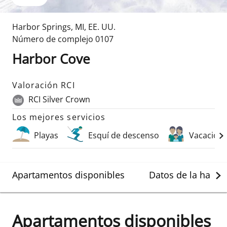
Harbor Springs
,
MI
,
EE. UU.
Número de complejo
0107
Harbor Cove
Valoración RCI
RCI Silver Crown
Los mejores servicios
Playas
Esquí de descenso
Vacacione
Apartamentos disponibles
Datos de la habit
Apartamentos disponibles