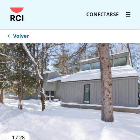
Saltar
CONECTARSE
al
contenido
principal
Volver
1
/
28