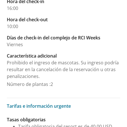
Hora del check-in
16:00
Hora del check-out
10:00
Días de check-in del complejo de RCI Weeks
Viernes
Característica adicional
Prohibido el ingreso de mascotas. Su ingreso podría
resultar en la cancelación de la reservación u otras
penalizaciones.
Número de plantas
:
2
Tarifas e información urgente
Tarifas e información urgente
Tasas obligatorias
Tarifa obligatoria del resort es de 40.00 USD.