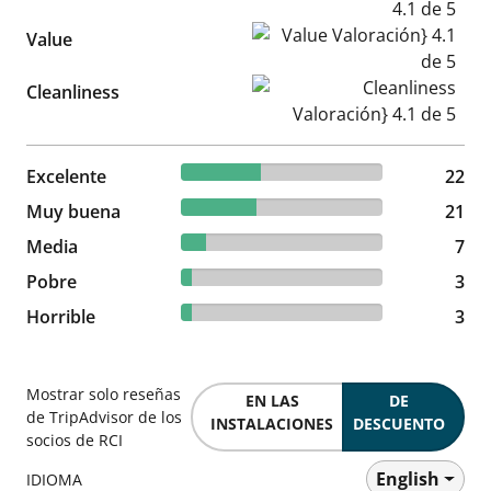
Value Valoración} 4.1 de 5
Value
Cleanliness Valoración} 4.1 d
Cleanliness
39.29% reviewed Excelente
Excelente
22 reviews
22
37.5% reviewed Muy buena
Muy buena
21 reviews
21
12.5% reviewed Media
Media
7 reviews
7
5.36% reviewed Pobre
Pobre
3 reviews
3
5.36% reviewed Horrible
Horrible
3 reviews
3
Mostrar solo reseñas
EN LAS
DE
de TripAdvisor de los
INSTALACIONES
DESCUENTO
socios de RCI
English
IDIOMA