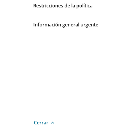
Tarifas e información urgente
Restricciones de la política
Información general urgente
Cerrar