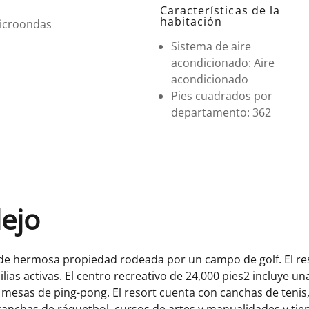
Características de la
habitación
icroondas
Sistema de aire
acondicionado: Aire
acondicionado
Pies cuadrados por
departamento: 362
lejo
de hermosa propiedad rodeada por un campo de golf. El res
ilias activas. El centro recreativo de 24,000 pies2 incluye un
 y mesas de ping-pong. El resort cuenta con canchas de teni
anchas de ráquetbol, ​​cursos de artes y manualidades y tie