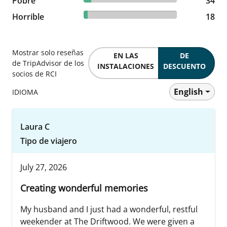
Pobre
34 reviews
34
4.18% reviewed Horrible
Horrible
18 reviews
18
Mostrar solo reseñas
EN LAS
DE
de TripAdvisor de los
INSTALACIONES
DESCUENTO
socios de RCI
English
IDIOMA
Laura C
Tipo de viajero
July 27, 2026
Creating wonderful memories
My husband and I just had a wonderful, restful
weekender at The Driftwood. We were given a