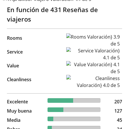
En función de
431
Reseñas de
viajeros
Rooms Valoración} 3.9 de 5
Rooms
Service Valoración} 4.1 de 5
Service
Value Valoración} 4.1 de 5
Value
Cleanliness Valoración} 4.0 d
Cleanliness
48.03% reviewed Excelente
Excelente
207 reviews
207
29.47% reviewed Muy buena
Muy buena
127 reviews
127
10.44% reviewed Media
Media
45 reviews
45
7.89% reviewed Pobre