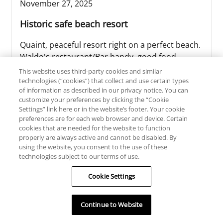
November 27, 2025
Historic safe beach resort
Quaint, peaceful resort right on a perfect beach.
Waldo's restaurant/Bar handy, good food,
Happy hour 4-7.Ritsy shops and restaurant easy
This website uses third-party cookies and similar
walk.2 bath , 1 bedroom unit perfect for a
technologies (“cookies”) that collect and use certain types
of information as described in our privacy notice. You can
couple. Short drive to Publix and shopping.
customize your preferences by clicking the “Cookie
Settings” link here or in the website’s footer. Your cookie
preferences are for each web browser and device. Certain
cookies that are needed for the website to function
properly are always active and cannot be disabled. By
using the website, you consent to the use of these
technologies subject to our terms of use.
Cookie Settings
LEER TODAS LAS RESEÑAS
Continue to Website
ESCRIBIR UNA RESEÑA