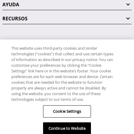
AYUDA
RECURSOS
PÓNGASE EN CONTACTO CON NOSOTROS
This website uses third-party cookies and similar
technologies (“cookies”) that collect and use certain types
of information as described in our privacy notice. You can
customize your preferences by clicking the “Cookie
Settings” link here or in the website’s footer. Your cookie
preferences are for each web browser and device. Certain
RCI
cookies that are needed for the website to function
34 91 406 9058
properly are always active and cannot be disabled. By
RCI Travel
using the website, you consent to the use of these
34 91 406 9059
technologies subject to our terms of use.
© RCI, LLC. Todos los derechos reservados.
Cookie Settings
Continue to Website