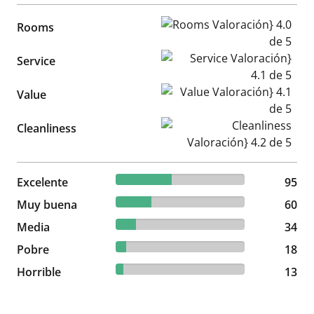
Rooms Valoración} 4.0 de 5
Rooms
Service Valoración} 4.1 de 5
Service
Value Valoración} 4.1 de 5
Value
Cleanliness Valoración} 4.2 d
Cleanliness
43.18% reviewed Excelente
Excelente
95 reviews
95
27.27% reviewed Muy buena
Muy buena
60 reviews
60
15.45% reviewed Media
Media
34 reviews
34
8.18% reviewed Pobre
Pobre
18 reviews
18
5.91% reviewed Horrible
Horrible
13 reviews
13