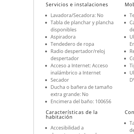
Datos de la habitación
Servicios e instalaciones
Mob
Lavadora/Secadora: No
Te
Tabla de planchar y plancha
Ca
disponibles
d
Aspiradora
Ub
Tendedero de ropa
En
Radio despertador/reloj
R
despertador
C
Acceso a Internet: Acceso
Ti
inalámbrico a Internet
U
Secador
DV
Ducha o bañera de tamaño
extra grande: No
Encimera del baño: 100656
Características de la
Con
habitación
T
Accesibilidad a
d