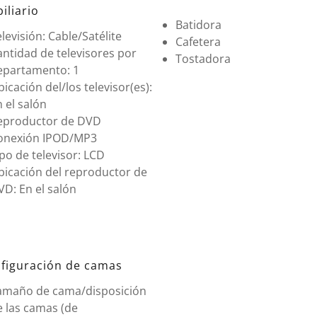
iliario
Batidora
levisión: Cable/Satélite
Cafetera
ntidad de televisores por
Tostadora
epartamento: 1
icación del/los televisor(es):
 el salón
eproductor de DVD
onexión IPOD/MP3
po de televisor: LCD
bicación del reproductor de
D: En el salón
figuración de camas
amaño de cama/disposición
e las camas (de