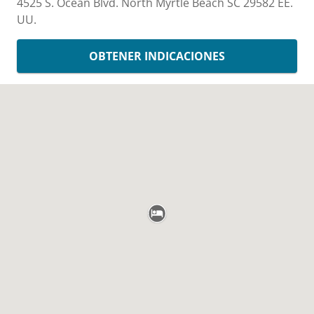
4525 S. Ocean Blvd.
North Myrtle Beach
SC
29582
EE.
UU.
OBTENER INDICACIONES