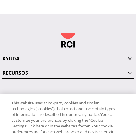
AYUDA
RECURSOS
PÓNGASE EN CONTACTO CON NOSOTROS
This website uses third-party cookies and similar
technologies (“cookies”) that collect and use certain types
of information as described in our privacy notice. You can
customize your preferences by clicking the “Cookie
Settings” link here or in the website’s footer. Your cookie
preferences are for each web browser and device. Certain
RCI