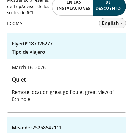
Mostrar solo reseñas
EN LAS
DE
de TripAdvisor de los
INSTALACIONES
DESCUENTO
socios de RCI
English
IDIOMA
Flyer09187926277
Tipo de viajero
March 16, 2026
Quiet
Remote location great golf quiet great view of
8th hole
Meander25258547111