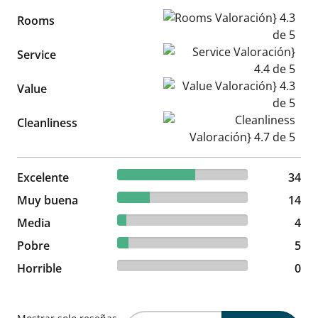
Rooms Valoración} 4.3 de 5
Rooms
Service Valoración} 4.4 de 5
Service
Value Valoración} 4.3 de 5
Value
Cleanliness Valoración} 4.7 d
Cleanliness
59.65% reviewed Excelente
Excelente
34 reviews
34
24.56% reviewed Muy buena
Muy buena
14 reviews
14
7.02% reviewed Media
Media
4 reviews
4
8.77% reviewed Pobre
Pobre
5 reviews
5
0% reviewed Horrible
Horrible
0 reviews
0