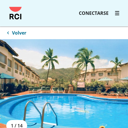
Saltar
CONECTARSE
al
contenido
principal
Volver
1
/
14