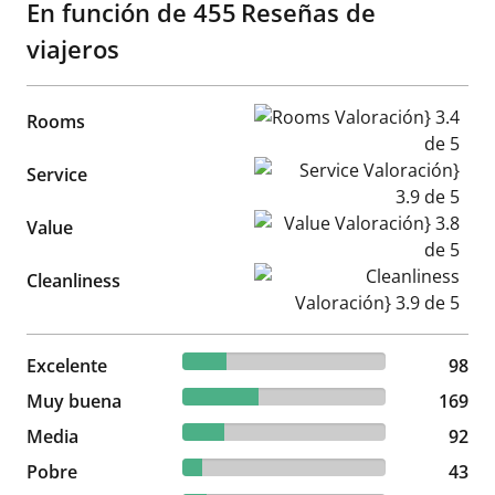
En función de
455
Reseñas de
viajeros
Rooms Valoración} 3.4 de 5
Rooms
Service Valoración} 3.9 de 5
Service
Value Valoración} 3.8 de 5
Value
Cleanliness Valoración} 3.9 d
Cleanliness
21.54% reviewed Excelente
Excelente
98 reviews
98
37.14% reviewed Muy buena
Muy buena
169 reviews
169
20.22% reviewed Media
Media
92 reviews
92
9.45% reviewed Pobre
Pobre
43 reviews
43