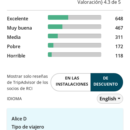
37.76% reviewed Excelente
Excelente
648 reviews
648
27.21% reviewed Muy buena
Muy buena
467 reviews
467
18.12% reviewed Media
Media
311 reviews
311
10.02% reviewed Pobre
Pobre
172 reviews
172
6.88% reviewed Horrible
Horrible
118 reviews
118
Mostrar solo reseñas
EN LAS
DE
de TripAdvisor de los
INSTALACIONES
DESCUENTO
socios de RCI
English
IDIOMA
Alice D
Tipo de viajero