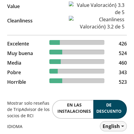
Value Valoración} 3.3 de 5
Value
Cleanliness Valoración} 3.2 d
Cleanliness
18.72% reviewed Excelente
Excelente
426 reviews
426
23.02% reviewed Muy buena
Muy buena
524 reviews
524
20.21% reviewed Media
Media
460 reviews
460
15.07% reviewed Pobre
Pobre
343 reviews
343
22.98% reviewed Horrible
Horrible
523 reviews
523
Mostrar solo reseñas
EN LAS
DE
de TripAdvisor de los
INSTALACIONES
DESCUENTO
socios de RCI
English
IDIOMA