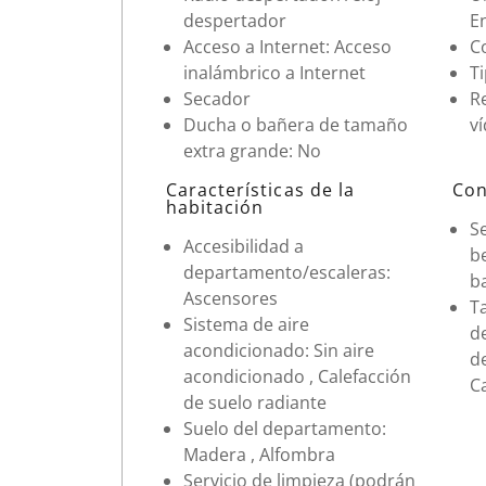
despertador
En
Acceso a Internet: Acceso
C
inalámbrico a Internet
Ti
Secador
R
Ducha o bañera de tamaño
v
extra grande: No
Características de la
Con
habitación
Se
Accesibilidad a
be
departamento/escaleras:
ba
Ascensores
T
Sistema de aire
d
acondicionado: Sin aire
d
acondicionado , Calefacción
C
de suelo radiante
Suelo del departamento:
Madera , Alfombra
Servicio de limpieza (podrán