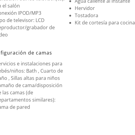
Agua caliente al instante
 el salón
Hervidor
onexión IPOD/MP3
Tostadora
po de televisor: LCD
Kit de cortesía para cocina
eproductor/grabador de
ídeo
figuración de camas
rvicios e instalaciones para
bés/niños: Bath , Cuarto de
ño , Sillas altas para niños
amaño de cama/disposición
e las camas (de
epartamentos similares):
ama de pared