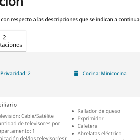
ación
r con respecto a las descripciones que se indican a continua
2
taciones
Privacidad:
2
Cocina:
Minicocina
iliario
Rallador de queso
levisión: Cable/Satélite
Exprimidor
ntidad de televisores por
Cafetera
epartamento: 1
Abrelatas eléctrico
icación del/los televisor(es):