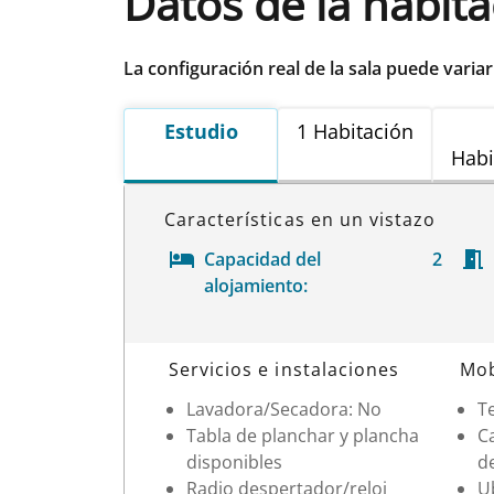
Datos de la habit
La configuración real de la sala puede varia
Estudio
1 Habitación
Habi
Características en un vistazo
Capacidad del
2
alojamiento:
Datos de la habitación
Servicios e instalaciones
Mob
Lavadora/Secadora: No
Te
Tabla de planchar y plancha
Ca
disponibles
d
Radio despertador/reloj
Ub