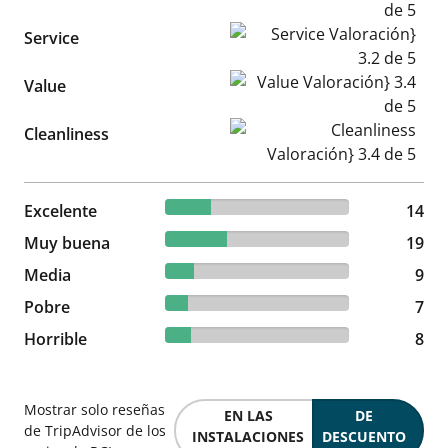
Service Valoración} 3.2 de 5
Service
Value Valoración} 3.4 de 5
Value
Cleanliness Valoración} 3.4 d
Cleanliness
24.56% reviewed Excelente
Excelente
14 reviews
14
33.33% reviewed Muy buena
Muy buena
19 reviews
19
15.79% reviewed Media
Media
9 reviews
9
12.28% reviewed Pobre
Pobre
7 reviews
7
14.04% reviewed Horrible
Horrible
8 reviews
8
Mostrar solo reseñas
EN LAS
DE
de TripAdvisor de los
INSTALACIONES
DESCUENTO