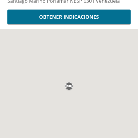
Santiago Marino
Porlamar
NESP
6301
Venezuela
OBTENER INDICACIONES