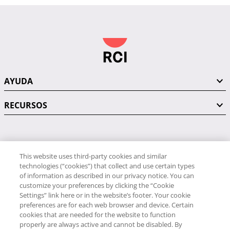
AYUDA
RECURSOS
PÓNGASE EN CONTACTO CON NOSOTROS
This website uses third-party cookies and similar
technologies (“cookies”) that collect and use certain types
of information as described in our privacy notice. You can
customize your preferences by clicking the “Cookie
Settings” link here or in the website’s footer. Your cookie
preferences are for each web browser and device. Certain
RCI
cookies that are needed for the website to function
34 91 406 9058
properly are always active and cannot be disabled. By