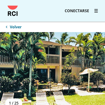
Saltar
CONECTARSE
al
contenido
principal
Volver
1
/
25